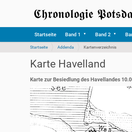
Startseite
Band 1
Band 2
Ba
S
Startseite
Addenda
Kartenverzeichnis
i
e
Karte Havelland
s
i
n
Karte zur Besiedlung des Havellandes 10.00
d
h
i
e
r