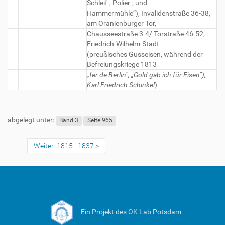
Schleif-, Polier-, und
Hammermühle“), Invalidenstraße 36-38,
am Oranienburger Tor,
Chausseestraße 3-4/ Torstraße 46-52,
Friedrich-Wilhelm-Stadt
(preußisches Gusseisen, während der
Befreiungskriege 1813
„fer de Berlin“, „Gold gab ich für Eisen“),
Karl Friedrich Schinkel
)
abgelegt unter:
Band 3
Seite 965
Weiter: 1815 - 1837
Ein Projekt des OK Lab Potsdam