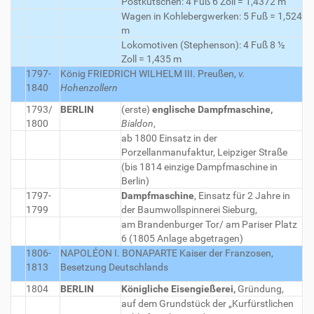
Postkutschen: 4 Fuß 6 Zoll = 1,4372 m
Wagen in Kohlebergwerken: 5 Fuß = 1,524
m
Lokomotiven (Stephenson): 4 Fuß 8 ½
Zoll = 1,435 m
1797-
König FRIEDRICH WILHELM III.
Preußen,
v.
1840
Hohenzollern
1793/
BERLIN
(erste)
englische Dampfmaschine,
1800
Bialdon
,
ab 1800 Einsatz in der
Porzellanmanufaktur, Leipziger Straße
(bis 1814 einzige Dampfmaschine in
Berlin)
1797-
Dampfmaschine
, Einsatz für 2 Jahre in
1799
der Baumwollspinnerei Sieburg,
am Brandenburger Tor/ am Pariser Platz
6 (1805 Anlage abgetragen)
1806-
NAPOLÉON I. BONAPARTE
Kaiser der Franzosen,
1813
Besetzung Deutschlands
1804
BERLIN
Königliche Eisengießerei,
Gründung,
auf dem Grundstück der „Kurfürstlichen