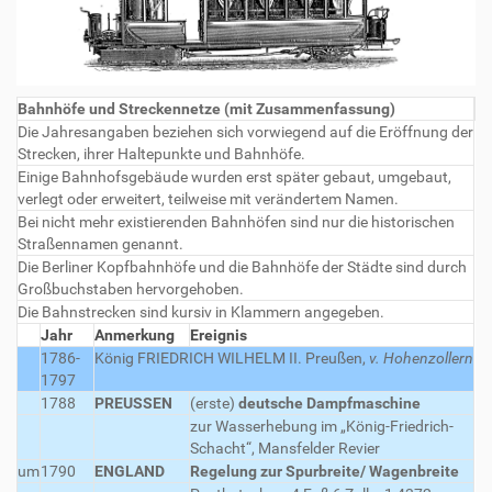
Bahnhöfe und Streckennetze (mit Zusammenfassung)
Die Jahresangaben beziehen sich vorwiegend auf die Eröffnung der
Strecken, ihrer Haltepunkte und Bahnhöfe.
Einige Bahnhofsgebäude wurden erst später gebaut, umgebaut,
verlegt oder erweitert, teilweise mit verändertem Namen.
Bei nicht mehr existierenden Bahnhöfen sind nur die historischen
Straßennamen genannt.
Die Berliner Kopfbahnhöfe und die Bahnhöfe der Städte sind durch
Großbuchstaben hervorgehoben.
Die Bahnstrecken sind kursiv in Klammern angegeben.
Jahr
Anmerkung
Ereignis
1786-
König FRIEDRICH WILHELM II.
Preußen,
v. Hohenzollern
1797
1788
PREUSSEN
(erste)
deutsche Dampfmaschine
zur Wasserhebung im „König-Friedrich-
Schacht“, Mansfelder Revier
um
1790
ENGLAND
Regelung zur Spurbreite/ Wagenbreite