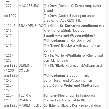
1224
1207
MAGDEBURG
(1.)
Dom
(Romanik),
Zerstörung durch
Brand
ab 1209
(2.)
Dom
(Gotik),
Baubeginn
unter
Erzbischof ALBRECHT II.
1196 (?)
BRANDENBURG
(1.) Kirche
St. Katharina Amalberga mit
1216
Kirchhof erwähnt
, Neustadt
1217
Staudämme und Wassermühlen /
Mühlendamm
, an der Dominsel
1217
(1.)
(Neue) Brücke
erwähnt, am Alten
Damm
1220-
(2.)
St. Marien-(Wallfahrts-)Kirche
, auf
1258
dem Marienberg
um 1220
BERLIN /
(1.)
St. Nikolaikirche
, am Molkenmarkt
/ 1230
CÖLLN
um 1220-
Mühlendamm
, Staudamm mit
1240
Durchlässen und Wassermühlen
1220-
erste Cöllner Wehr- und Stadtgräben
1240
1220-
TELTOW
Templer-Siedlungen
in Tempelhof,
1278
(Gebiet)
Mariendorf, Marienfelde, Rixdorf
um 1225
MARIENFELDE
Dorfkirche
, älteste Dorfkirche auf dem