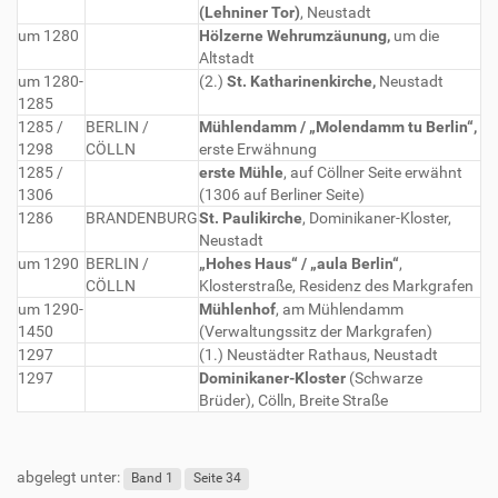
(Lehniner Tor)
, Neustadt
um 1280
Hölzerne Wehrumzäunung,
um die
Altstadt
um 1280-
(2.)
St. Katharinenkirche,
Neustadt
1285
1285 /
BERLIN /
Mühlendamm / „Molendamm tu Berlin“,
1298
CÖLLN
erste Erwähnung
1285 /
erste Mühle
, auf Cöllner Seite erwähnt
1306
(1306 auf Berliner Seite)
1286
BRANDENBURG
St. Paulikirche
, Dominikaner-Kloster,
Neustadt
um 1290
BERLIN /
„Hohes Haus“ / „aula Berlin“
,
CÖLLN
Klosterstraße, Residenz des Markgrafen
um 1290-
Mühlenhof
, am Mühlendamm
1450
(Verwaltungssitz der Markgrafen)
1297
(1.) Neustädter Rathaus, Neustadt
1297
Dominikaner-Kloster
(Schwarze
Brüder), Cölln, Breite Straße
abgelegt unter:
Band 1
Seite 34