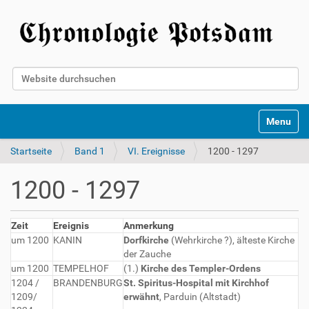
Website durchsuchen
Erweiterte Suche…
Toggle na
Startseite
Band 1
VI. Ereignisse
1200 - 1297
1200 - 1297
Zeit
Ereignis
Anmerkung
um 1200
KANIN
Dorfkirche
(Wehrkirche ?), älteste Kirche
der Zauche
um 1200
TEMPELHOF
(1.)
Kirche des Templer-Ordens
1204 /
BRANDENBURG
St. Spiritus-Hospital mit Kirchhof
1209/
erwähnt
, Parduin (Altstadt)