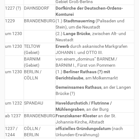
Gebiet Groß-Berlins
1227 (?)
DAHNSDORF
Dorfkirche der Deutschen-Ordens-
Komturei
1229
BRANDENBURG
(1.)
Stadtmauerring
(Palisaden und
Stein), um die Neustadt
um 1230
(2.)
Lange Brücke
, zwischen Alt- und
Neustadt
um 1230
TELTOW
Erwerb
durch askanische Markgrafen
(Gebiet)
JOHANN I. und OTTO III.
BARNIM
von einem „dominus“ BARNEM /
(Gebiet)
BARNIM I., Fürst von Pommern
um 1230
BERLIN /
(1.)
Berliner Rathaus (?) mit
CÖLLN
Gerichtslaube
, am Molkenmarkt
Gemeinsames Rathaus
, an der Langen
Brücke (?)
um 1232
SPANDAU
Haveldurchstich / Flutrinne /
Mühlengraben
, an der Burg
ab 1237
BRANDENBURG
Franziskaner-Kloster
an der St.
Johannis-Kirche, Altstadt
1237 /
CÖLLN /
offizielles Gründungsdatum
(nach
1244
BERLIN
Urkunden-Erwähnung)