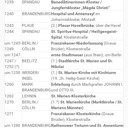
1239
SPANDAU
Benediktinerinnen-Kloster /
Jungfernkloster „Mägde Christi“
1240
BRANDENBURG
Hospital und Armenasyl
im
Johanniskloster, Altstadt
1243
PLAUE
(2.)
Plauer Havelbrücke
, über die Havel
1244
SPANDAU
St. Spiritus-Hospital / Heiligengeist-
Spital
, Klosterstraße
um 1245-
BERLIN /
Franziskaner-Niederlassung
(Graue
1249
CÖLLN
Brüder), Klosterstraße
um 1247
erste Stadtmauer
(aus Stein), um Berlin
1247 /
BEELITZ
(1.)
Stadtkirche St. Marien und St.
1252 (?)
Nikolai
um 1250
WERDER/
(1.)
St. Marien-Kirche mit Kirchturm
INSEL
(19. Jh. Heilig-Geist-Kirche)
1260
MARK
Erbteilung
durch Markgrafen JOHANN I.
BRANDENBURG
und OTTO III.
1262
LEHNIN
St. Marien-Klosterkirche
1270
BERLIN /
(1.?)
St. Marienkirche (Marktkirche / St.
CÖLLN
Mariens Münster)
1271
Franziskaner-Klosterkirche
(Graue
Brüder), Klosterstraße
um 1280
BRANDENBURG
Rathenower Torturm und St. Annenturm