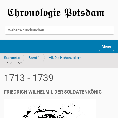
Website durchsuchen
Erweiterte Suche…
Toggle na
Startseite
Band 1
VII.Die Hohenzollern
1713 - 1739
1713 - 1739
FRIEDRICH WILHELM I. DER SOLDATENKÖNIG