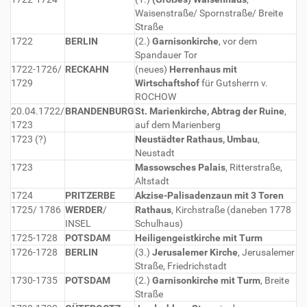
Waisenstraße/ Spornstraße/ Breite
Straße
1722
BERLIN
(2.)
Garnisonkirche
, vor dem
Spandauer Tor
1722-1726/
RECKAHN
(neues)
Herrenhaus mit
1729
Wirtschaftshof
für Gutsherrn v.
ROCHOW
20.04.1722/
BRANDENBURG
St. Marienkirche, Abtrag der Ruine
,
1723
auf dem Marienberg
1723 (?)
Neustädter Rathaus, Umbau
,
Neustadt
1723
Massowsches Palais
, Ritterstraße,
Altstadt
1724
PRITZERBE
Akzise-Palisadenzaun mit 3 Toren
1725/ 1786
WERDER
/
Rathaus
, Kirchstraße (daneben 1778
INSEL
Schulhaus)
1725-1728
POTSDAM
Heiligengeistkirche mit Turm
1726-1728
BERLIN
(3.)
Jerusalemer Kirche
, Jerusalemer
Straße, Friedrichstadt
1730-1735
POTSDAM
(2.)
Garnisonkirche mit Turm
, Breite
Straße