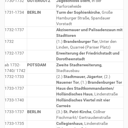
1730-1732
GÜTERGOTZ
Jagdschloss Stern
, in der
Parforceheide
1731-1734
BERLIN
Turm der Sophienkirche
, Große
Hamburger Straße, Spandauer
Vorstadt
1732-1737
Akzisemauer und Palisadenzaun mit
Stadttoren
1732
(1.)
Brandenburger Tor
, Unter den
Linden, Quarreé (Pariser Platz)
1732-1737
Erweiterung der Friedrichstadt und
Dorotheenstadt
ab 1732-
POTSDAM
Zweite Stadterweiterung
,
1740/ 1742
Stadtausbau
1732-1733
(2.)
Stadtmauer, Jägertor
, (2.)
Nauener Tor
, (1.)
Brandenburger Tor
1733-1737
Haus des Stadtkommandanten/
Holländisches Haus
, Lindenstraße
1733-1740
Holländisches Viertel mit vier
Carreés
1733-1737
BERLIN
(3.)
St. Petri-Kirche
, Cöllner
Fischmarkt/ Gertraudenstraße
1733-1735
Collegienhaus
, Lindenstraße