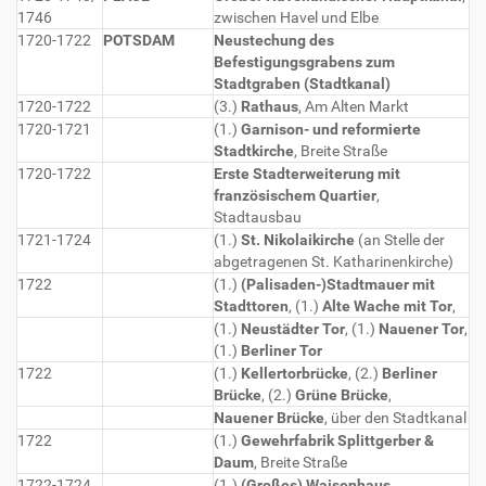
1746
zwischen Havel und Elbe
1720-1722
POTSDAM
Neustechung des
Befestigungsgrabens zum
Stadtgraben (Stadtkanal)
1720-1722
(3.)
Rathaus
, Am Alten Markt
1720-1721
(1.)
Garnison- und reformierte
Stadtkirche
, Breite Straße
1720-1722
Erste Stadterweiterung mit
französischem Quartier
,
Stadtausbau
1721-1724
(1.)
St. Nikolaikirche
(an Stelle der
abgetragenen St. Katharinenkirche)
1722
(1.)
(Palisaden-)Stadtmauer mit
Stadttoren
, (1.)
Alte Wache mit Tor
,
(1.)
Neustädter Tor
, (1.)
Nauener Tor
,
(1.)
Berliner Tor
1722
(1.)
Kellertorbrücke
, (2.)
Berliner
Brücke
, (2.)
Grüne Brücke
,
Nauener Brücke
, über den Stadtkanal
1722
(1.)
Gewehrfabrik Splittgerber &
Daum
, Breite Straße
1722-1724
(1.)
(Großes) Waisenhaus
,