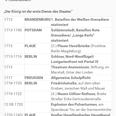
„Der König ist der erste Diener des Staates“
1713
BRANDENBURG
1. Bataillon der Weißen Grenadiere
stationiert
1713-1740
POTSDAM
Soldatenstadt, Bataillon Rote
Grenadiere/ „Lange Kerls“
stationiert
1713
PLAUE
(5.)
Plauer Havelbrücke
(Postlinie
Berlin-Magdeburg)
1713-1716
BERLIN
Schloss, Nord-Westflügel/
Lustgartenfront mit Portal IV
1713
Theatrum Anatomicum
, Stiftung, im
Marstall, Unter den Linden
1717
PREUSSEN
Allgemeine Schulpflicht
1718-1720
BERLIN
Friedrichstraße
, auf dem alten
Graben, zwischen Wall und Mauer
1719-1722
(4.)
Neues Cöllner Rathaus
, Breite
Straße/ Ecke Gertraudenstraße
12.08.1720
Explosion des Pulverturmes
, am
Spandauer Tor, an der Garnisonkirche
1720-1743/
PLAUE
Großer Havelländischer Hauptkanal
,