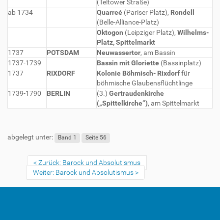
(Teltower Straße)
ab 1734
Quarreé
(Pariser Platz),
Rondell
(Belle-Alliance-Platz)
Oktogon
(Leipziger Platz),
Wilhelms-
Platz, Spittelmarkt
1737
POTSDAM
Neuwassertor
, am Bassin
1737-1739
Bassin mit Gloriette
(Bassinplatz)
1737
RIXDORF
Kolonie Böhmisch- Rixdorf
für
böhmische Glaubensflüchtlinge
1739-1790
BERLIN
(3.)
Gertraudenkirche
(„Spittelkirche“)
, am Spittelmarkt
abgelegt unter:
Band 1
Seite 56
Zurück: Barock und Absolutismus
Weiter: Barock und Absolutismus