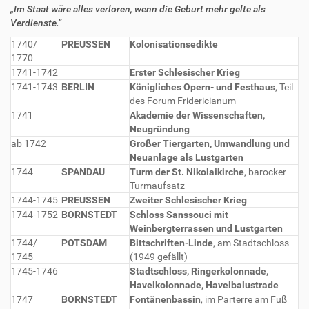
„Im Staat wäre alles verloren, wenn die Geburt mehr gelte als
Verdienste.“
1740/
PREUSSEN
Kolonisationsedikte
1770
1741-1742
Erster Schlesischer Krieg
1741-1743
BERLIN
Königliches Opern- und Festhaus
, Teil
des Forum Fridericianum
1741
Akademie der Wissenschaften,
Neugründung
ab 1742
Großer Tiergarten, Umwandlung und
Neuanlage als Lustgarten
1744
SPANDAU
Turm der St. Nikolaikirche
, barocker
Turmaufsatz
1744-1745
PREUSSEN
Zweiter Schlesischer Krieg
1744-1752
BORNSTEDT
Schloss Sanssouci mit
Weinbergterrassen und Lustgarten
1744/
POTSDAM
Bittschriften-Linde
, am Stadtschloss
1745
(1949 gefällt)
1745-1746
Stadtschloss, Ringerkolonnade,
Havelkolonnade, Havelbalustrade
1747
BORNSTEDT
Fontänenbassin
, im Parterre am Fuß