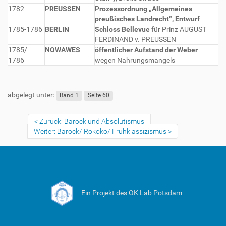
1782
PREUSSEN
Prozessordnung „Allgemeines
preußisches Landrecht“, Entwurf
1785-1786
BERLIN
Schloss Bellevue
für Prinz AUGUST
FERDINAND v. PREUSSEN
1785/
NOWAWES
öffentlicher Aufstand der Weber
1786
wegen Nahrungsmangels
abgelegt unter:
Band 1
Seite 60
Zurück: Barock und Absolutismus
Weiter: Barock/ Rokoko/ Frühklassizismus
Ein Projekt des OK Lab Potsdam