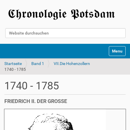
Website durchsuchen
Erweiterte Suche…
Toggle na
Startseite
Band 1
VII.Die Hohenzollern
1740 - 1785
1740 - 1785
FRIEDRICH II. DER GROSSE