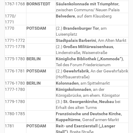
1767-1768
BORNSTEDT
Säulenkolonnade mit Triumphtor
,
zwischen Communs/ Neuen Palais
1770/
Belvedere
, auf dem Klausberg
1771
1770
POTSDAM
(2.)
Brandenburger Tor
, am
Luisenplatz
1771-1772
Stadtpalais Barberini
, Am Alten Markt
1771-1778
(2.)
Großes Militärwaisenhaus
,
Lindenstraße, Waisenstraße
1775-1780
BERLIN
Königliche Bibliothek („Kommode“)
,
Teil des Forum Friedericianum
1776-1781
POTSDAM
(2.)
Gewehrfabrik
, An der Gewehrfabrik
(Hoffbauerstraße)
1776-1780
BERLIN
Kolonnaden
, am Spittelmarkt
1777-1780
Königskolonnaden
, an der
Königsbrücke, am ehem. Königstor
1779-1780
(3.)
St. Georgenkirche, Neubau
bei
Erhalt des alten Turms
1780-1785
Französische und Deutsche Kirche,
Kuppeltürme
, Gensd’armen-Markt
1781
POTSDAM
Reit- und Exerzierstall („Langer
Stall“)
, Breite Straße