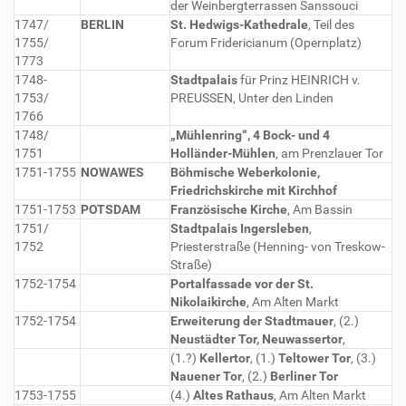
der Weinbergterrassen Sanssouci
1747/
BERLIN
St. Hedwigs-Kathedrale
, Teil des
1755/
Forum Fridericianum (Opernplatz)
1773
1748-
Stadtpalais
für Prinz HEINRICH v.
1753/
PREUSSEN, Unter den Linden
1766
1748/
„Mühlenring“, 4 Bock- und 4
1751
Holländer-Mühlen
, am Prenzlauer Tor
1751-1755
NOWAWES
Böhmische Weberkolonie,
Friedrichskirche mit Kirchhof
1751-1753
POTSDAM
Französische Kirche
, Am Bassin
1751/
Stadtpalais Ingersleben
,
1752
Priesterstraße (Henning- von Treskow-
Straße)
1752-1754
Portalfassade vor der St.
Nikolaikirche
, Am Alten Markt
1752-1754
Erweiterung der Stadtmauer
, (2.)
Neustädter Tor, Neuwassertor
,
(1.?)
Kellertor
, (1.)
Teltower Tor
, (3.)
Nauener Tor
, (2.)
Berliner Tor
1753-1755
(4.)
Altes Rathaus
, Am Alten Markt