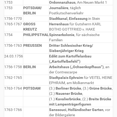
1753
Ordonnanzhaus
, Am Neuen Markt 1
1753
POTSDAM/
Journalière
, täglich
BERLIN
Postkutschenverkehr
1756-1770
Stadtkanal, Einfassung
in Stein
1765-1767
GROSS
Herrenhaus
für Gutsherrn KARL
KREUTZ
BOTHO GOTTFRIED v. HAKE
1754
PHILIPPSTHAL
Spinnerkolonie
, für sächsische
Familien
1756-1763
PREUSSEN
Dritter Schlesischer Krieg/
Siebenjähriger Krieg
24.03.1756
Edikt zum Kartoffelanbau
(„Kartoffelbefehl“)
1756-1758
BERLIN
Arbeitshaus („Ochsenkopfhaus“)
, an
der Contrescarpe
1762-1765
Stadtpalais Ephraim
für VEITEL HEINE
EPHRAIM, am Molkenmarkt
1763-1764
POTSDAM
(3.)
Berliner Brücke
, (3.)
Grüne Brücke
,
(2.)
Nauener Brücke
,
(1.)
Kavalierbrücke
, (2.)
Breite Brücke
mit Lampenträgerfiguren
1763-1766
Sanssouci, Holländischer Garten
, vor
der Bildergalerie