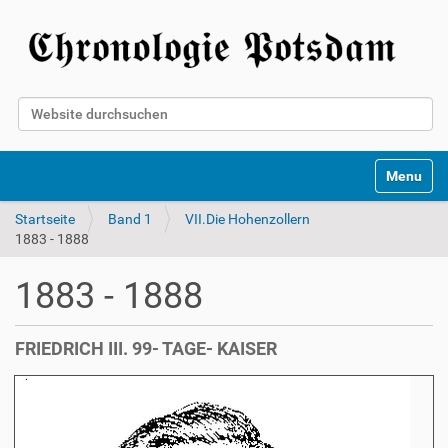
Website durchsuchen
Erweiterte Suche…
Toggle na
Startseite
Band 1
VII.Die Hohenzollern
1883 - 1888
1883 - 1888
FRIEDRICH III. 99- TAGE- KAISER