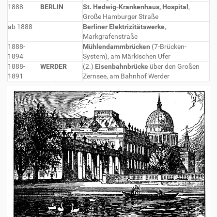
1888
BERLIN
St. Hedwig-Krankenhaus, Hospital
,
Große Hamburger Straße
ab 1888
Berliner Elektrizitätswerke
,
Markgrafenstraße
1888-
Mühlendammbrücken
(7-Brücken-
1894
System), am Märkischen Ufer
1888-
WERDER
(2.)
Eisenbahnbrücke
über den Großen
1891
Zernsee, am Bahnhof Werder