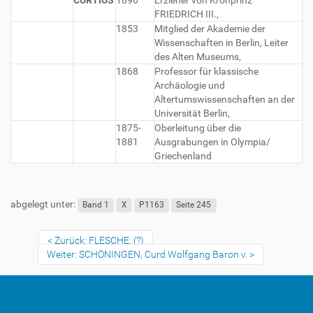
CURTIUS
1896
Erzieher von Kronprinz
FRIEDRICH III.,
1853
Mitglied der Akademie der
Wissenschaften in Berlin, Leiter
des Alten Museums,
1868
Professor für klassische
Archäologie und
Altertumswissenschaften an der
Universität Berlin,
1875-
Oberleitung über die
1881
Ausgrabungen in Olympia/
Griechenland
abgelegt unter:
Band 1
X
P1163
Seite 245
Zurück: FLESCHE, (?)
Weiter: SCHÖNINGEN, Curd Wolfgang Baron v.