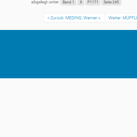
abgelegt unter:
Band 1
X
P1171
Seite 245
Zurück: MEDING, Werner v.
Weiter: MÜFFLI