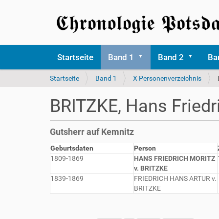
Startseite
Band 1
Band 2
Ba
S
Startseite
Band 1
X Personenverzeichnis
i
e
BRITZKE, Hans Friedri
s
i
n
Gutsherr auf Kemnitz
d
h
Geburtsdaten
Person
i
1809-1869
HANS FRIEDRICH MORITZ
e
v. BRITZKE
r
1839-1869
FRIEDRICH HANS ARTUR v.
BRITZKE