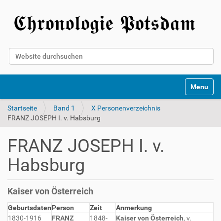
Website durchsuchen
Erweiterte Suche…
Toggle na
Startseite
Band 1
X Personenverzeichnis
FRANZ JOSEPH I. v. Habsburg
FRANZ JOSEPH I. v.
Habsburg
Kaiser von Österreich
Geburtsdaten
Person
Zeit
Anmerkung
1830-1916
FRANZ
1848-
Kaiser von Österreich
, v.