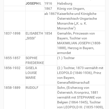
JOSEPH I.
1916
Habsburg
1867
König von Ungarn,
ab 1867
Kaiserliche und Königliche
Österreichisch-Ungarische
Monarchie („K. u. K.
Monarchie“)
1837-1898
ELISABETH
1854
Gemahlin, Prinzessin von
„SISSI“
Bayern, Tochter von
MAXIMILIAN JOSEPH (1808-
1888), Herzog in Bayern,
ermordet
1855-1857
SOPHIE
(1.) Tochter
FRIEDERIKE
1856-1932
GISELA
(2.) Tochter, 1873 vermählt mit
LOUISE
LEOPOLD (1846-1936), Prinz
MARIE
von Bayern,
Generalfeldmarschall
1858-1889
RUDOLF
Sohn, (Erzherzog von
Österreich, Kronprinz, 1881
vermählt mit STEPHANIE von
Belgien (1864-1945), Tochter
von LEOPOLD III. (1835-1909),