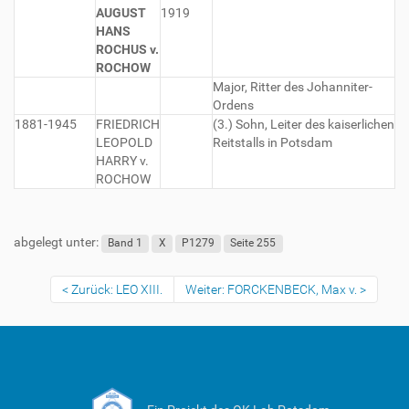
AUGUST
1919
HANS
ROCHUS v.
ROCHOW
Major, Ritter des Johanniter-
Ordens
1881-1945
FRIEDRICH
(3.) Sohn, Leiter des kaiserlichen
LEOPOLD
Reitstalls in Potsdam
HARRY v.
ROCHOW
abgelegt unter:
Band 1
X
P1279
Seite 255
Zurück: LEO XIII.
Weiter: FORCKENBECK, Max v.