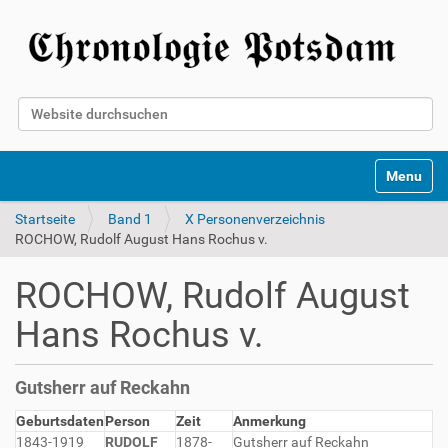
Website durchsuchen
Erweiterte Suche…
Toggle na
Startseite
Band 1
X Personenverzeichnis
ROCHOW, Rudolf August Hans Rochus v.
ROCHOW, Rudolf August
Hans Rochus v.
Gutsherr auf Reckahn
Geburtsdaten
Person
Zeit
Anmerkung
1843-1919
RUDOLF
1878-
Gutsherr auf Reckahn