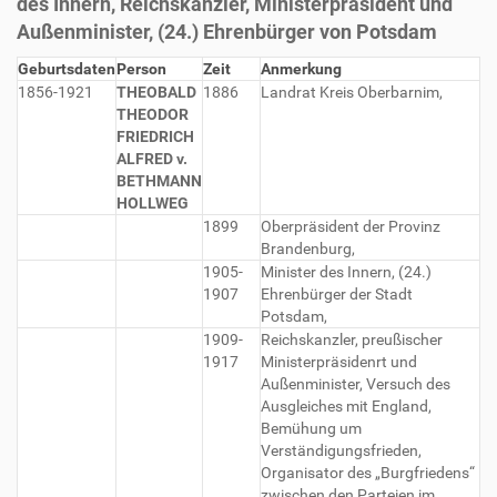
des Innern, Reichskanzler, Ministerpräsident und
Außenminister, (24.) Ehrenbürger von Potsdam
Geburtsdaten
Person
Zeit
Anmerkung
1856-1921
THEOBALD
1886
Landrat Kreis Oberbarnim,
THEODOR
FRIEDRICH
ALFRED v.
BETHMANN
HOLLWEG
1899
Oberpräsident der Provinz
Brandenburg,
1905-
Minister des Innern, (24.)
1907
Ehrenbürger der Stadt
Potsdam,
1909-
Reichskanzler, preußischer
1917
Ministerpräsidenrt und
Außenminister, Versuch des
Ausgleiches mit England,
Bemühung um
Verständigungsfrieden,
Organisator des „Burgfriedens“
zwischen den Parteien im