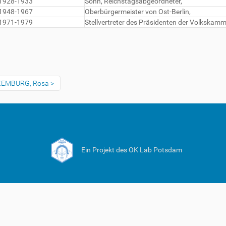
1928-1933
Sohn, Reichstagsabgeordneter,
1948-1967
Oberbürgermeister von Ost-Berlin,
1971-1979
Stellvertreter des Präsidenten der Volkskam
UXEMBURG, Rosa
Ein Projekt des OK Lab Potsdam