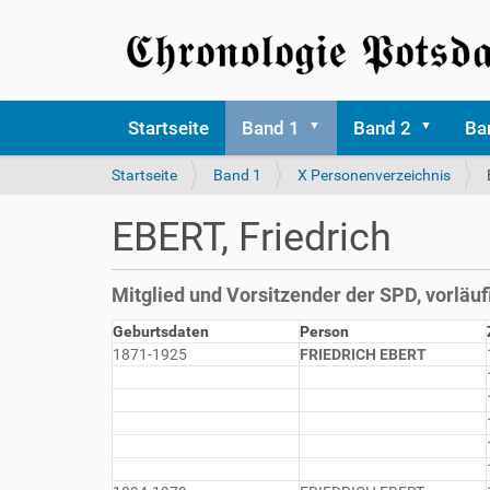
Startseite
Band 1
Band 2
Ba
S
Startseite
Band 1
X Personenverzeichnis
i
e
EBERT, Friedrich
s
i
n
Mitglied und Vorsitzender der SPD, vorlä
d
h
Geburtsdaten
Person
i
1871-1925
FRIEDRICH EBERT
e
r