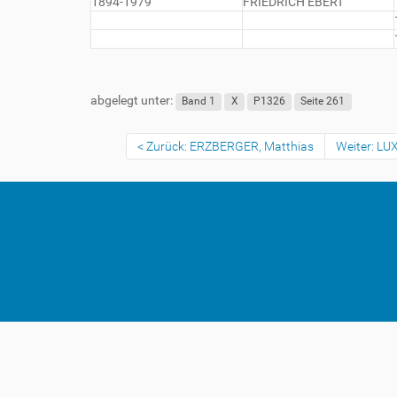
1894-1979
FRIEDRICH EBERT
abgelegt unter:
Band 1
X
P1326
Seite 261
Zurück: ERZBERGER, Matthias
Weiter: L