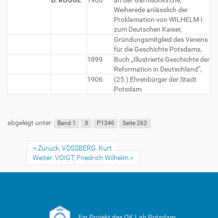
D. ROGGE
1906
an der Garnisonkirche,
Weiherede anlässlich der
Proklamation von WILHELM I.
zum Deutschen Kaiser,
Gründungsmitglied des Vereins
für die Geschichte Potsdams,
1899
Buch „Illustrierte Geschichte der
Reformation in Deutschland“,
1906
(25.) Ehrenbürger der Stadt
Potsdam
abgelegt unter:
Band 1
X
P1346
Seite 263
Zurück: VOSSBERG, Kurt
Weiter: VOIGT, Friedrich Wilhelm
Ein Projekt des OK Lab Potsdam