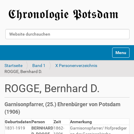
Website durchsuchen
Erweiterte Suche…
Toggle na
Startseite
Band 1
X Personenverzeichnis
ROGGE, Bernhard D.
ROGGE, Bernhard D.
Garnisonpfarrer, (25.) Ehrenbürger von Potsdam
(1906)
Geburtsdaten
Person
Zeit
Anmerkung
1831-1919
BERNHARD
1862-
Garnisonspfarrer/ Hofprediger