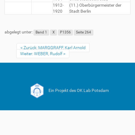
1912-
(11.) Oberbürgermeister der
1920
Stadt Berlin
abgelegt unter:
Band 1
X
P1356
Seite 264
Zurück: MARGGRAFF, Karl Arnold
Weiter: WEBER, Rudolf
Ein Projekt des OK Lab Potsdam