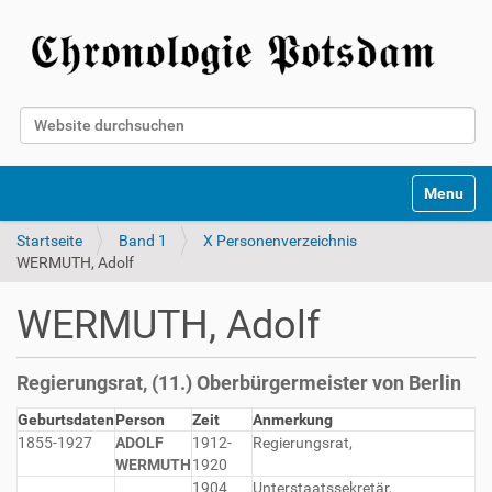
Website durchsuchen
Erweiterte Suche…
Toggle na
Startseite
Band 1
X Personenverzeichnis
WERMUTH, Adolf
WERMUTH, Adolf
Regierungsrat, (11.) Oberbürgermeister von Berlin
Geburtsdaten
Person
Zeit
Anmerkung
1855-1927
ADOLF
1912-
Regierungsrat,
WERMUTH
1920
1904
Unterstaatssekretär,