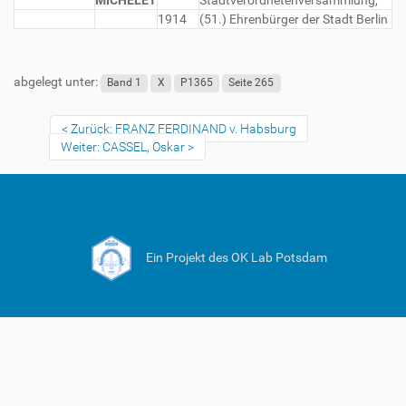
MICHELET
Stadtverordnetenversammlung,
1914
(51.) Ehrenbürger der Stadt Berlin
abgelegt unter:
Band 1
X
P1365
Seite 265
Zurück: FRANZ FERDINAND v. Habsburg
Weiter: CASSEL, Oskar
Ein Projekt des OK Lab Potsdam