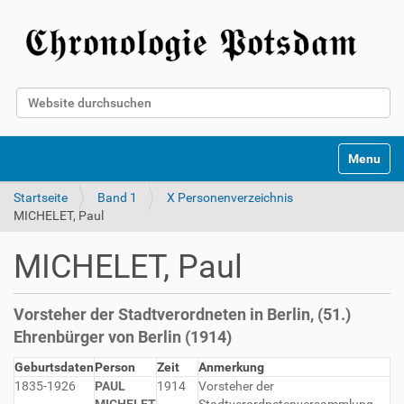
Website durchsuchen
Erweiterte Suche…
Toggle na
Startseite
Band 1
X Personenverzeichnis
MICHELET, Paul
MICHELET, Paul
Vorsteher der Stadtverordneten in Berlin, (51.)
Ehrenbürger von Berlin (1914)
Geburtsdaten
Person
Zeit
Anmerkung
1835-1926
PAUL
1914
Vorsteher der