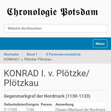
Website durchsuchen
Erweiterte Suche…
Toggle na
Startseite
Band 1
X Personenverzeichnis
KONRAD I. v. Plötzke/ Plötzkau
KONRAD I. v. Plötzke/
Plötzkau
Gegenmarkgraf der Nordmark (1130-1133)
Geburtsdaten
Ereignis
Person
Anmerkung
(?-1133)
1130-
(Gegen-)Markgraf der Nordmark