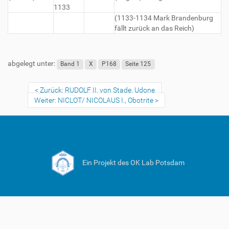
1133
(1133-1134 Mark Brandenburg
fällt zurück an das Reich)
abgelegt unter:
Band 1
X
P168
Seite 125
Zurück: RUDOLF II. von Stade, Udone
Weiter: NICLOT/ NICOLAUS I., Obotrite
Ein Projekt des OK Lab Potsdam