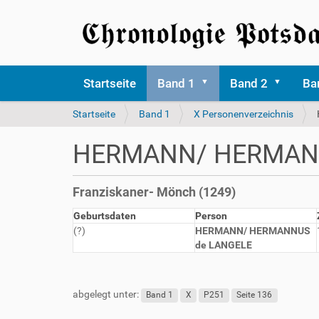
Startseite
Band 1
Band 2
Ba
S
Startseite
Band 1
X Personenverzeichnis
i
e
HERMANN/ HERMANN
s
i
n
Franziskaner- Mönch (1249)
d
h
Geburtsdaten
Person
i
(?)
HERMANN/ HERMANNUS
e
de LANGELE
r
abgelegt unter:
Band 1
X
P251
Seite 136