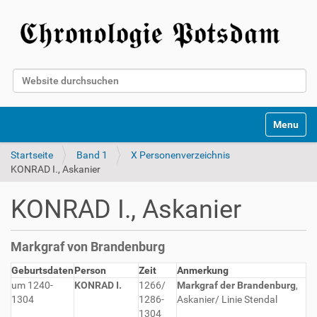
Website durchsuchen
Erweiterte Suche…
Toggle na
Startseite
Band 1
X Personenverzeichnis
KONRAD I., Askanier
KONRAD I., Askanier
Markgraf von Brandenburg
Geburtsdaten
Person
Zeit
Anmerkung
um 1240-
KONRAD I.
1266/
Markgraf der Brandenburg
,
1304
1286-
Askanier/ Linie Stendal
1304