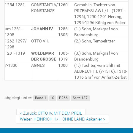
1254-1281
CONSTANTIA/
1260
Gemahlin, Tochter von
KONSTANZE
PRZEMYSLAW I./ II. (1257-
1296), 1290-1291 Herzog,
1295-1296 König von Polen
um 1261-
JOHANN IV.
1286-
(1.) Sohn, Markgraf von
1305
1305
Brandenburg
1262-1297/
OTTO VII.
(2.) Sohn, Tempelritter
1298
1281-1319
WOLDEMAR
1305-
(3.) Sohn, Markgraf von
DER GROSSE
1319
Brandenburg
?-1330
AGNES
1300
(1.) Tochter, vermählt mit
ALBRECHT I. (?-1316), 1310-
1316 Graf von Anhalt-Zerbst
abgelegt unter:
Band 1
X
P266
Seite 137
Zurück: OTTO IV. MIT DEM PFEIL
Weiter: HEINRICH II./ I. OHNE LAND, Askanier