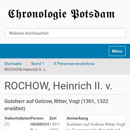
Website durchsuchen
Erweiterte Suche…
Toggle na
Startseite
Band 1
X Personenverzeichnis
ROCHOW, Heinrich II. v.
ROCHOW, Heinrich II. v.
Gutsherr auf Golzow, Ritter, Vogt (1301, 1322
erwähnt)
Geburtsdaten
Person
Zeit
Anmerkung
(?)
HEINRICH
1301/
Gutsherr auf Golzow Ritter, Vogt