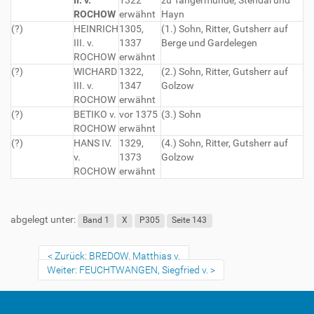
II. v.
1322
zu Tangermünde, Stendal und
ROCHOW
erwähnt
Hayn
(?)
HEINRICH
1305,
(1.) Sohn, Ritter, Gutsherr auf
III. v.
1337
Berge und Gardelegen
ROCHOW
erwähnt
(?)
WICHARD
1322,
(2.) Sohn, Ritter, Gutsherr auf
III. v.
1347
Golzow
ROCHOW
erwähnt
(?)
BETIKO v.
vor 1375
(3.) Sohn
ROCHOW
erwähnt
(?)
HANS IV.
1329,
(4.) Sohn, Ritter, Gutsherr auf
v.
1373
Golzow
ROCHOW
erwähnt
abgelegt unter:
Band 1
X
P305
Seite 143
Zurück: BREDOW, Matthias v.
Weiter: FEUCHTWANGEN, Siegfried v.