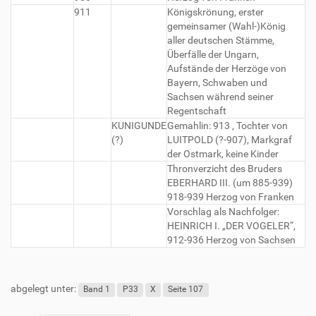
911
Königskrönung, erster
gemeinsamer (Wahl-)König
aller deutschen Stämme,
Überfälle der Ungarn,
Aufstände der Herzöge von
Bayern, Schwaben und
Sachsen während seiner
Regentschaft
KUNIGUNDE
Gemahlin: 913 , Tochter von
(?)
LUITPOLD (?-907), Markgraf
der Ostmark, keine Kinder
Thronverzicht des Bruders
EBERHARD III. (um 885-939)
918-939 Herzog von Franken
Vorschlag als Nachfolger:
HEINRICH I. „DER VOGELER“,
912-936 Herzog von Sachsen
abgelegt unter:
Band 1
P33
X
Seite 107