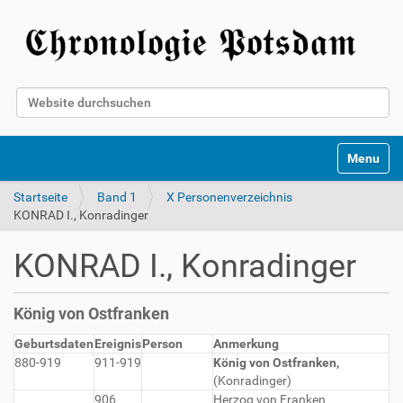
Website durchsuchen
Erweiterte Suche…
Toggle na
Startseite
Band 1
X Personenverzeichnis
KONRAD I., Konradinger
KONRAD I., Konradinger
König von Ostfranken
Geburtsdaten
Ereignis
Person
Anmerkung
880-919
911-919
König von Ostfranken,
(Konradinger)
906
Herzog von Franken