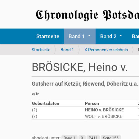
Startseite
Band 1
Band 2
Ba
S
Startseite
Band 1
X Personenverzeichnis
i
e
BRÖSICKE, Heino v.
s
i
n
Gutsherr auf Ketzür, Riewend, Döberitz u.a
d
h
</tr
i
Geburtsdaten
Person
e
(?)
HEINO v. BRÖSICKE
r
(?)
WOLF v. BRÖSICKE
abgelegt unter:
Band 1
X
P411
Seite 155