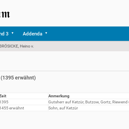
nd 3
Addenda
BRÖSICKE, Heino v.
. (1395 erwähnt)
Zeit
Anmerkung
1395
Gutsherr auf Ketzür, Butzow, Gortz, Riewend
1455 erwähnt
Sohn, auf Ketzür