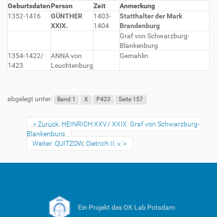
Geburtsdaten
Person
Zeit
Anmerkung
1352-1416
GÜNTHER
1403-
Statthalter der Mark
XXIX.
1404
Brandenburg
Graf von Schwarzburg-
Blankenburg
1354-1422/
ANNA von
Gemahlin
1423
Leuchtenburg
abgelegt unter:
Band 1
X
P423
Seite 157
Zurück: HEINRICH XXV./ XXIX. Graf von Schwarzburg-
Blankenburg
Weiter: QUITZOW, Dietrich II. v.
Ein Projekt des OK Lab Potsdam