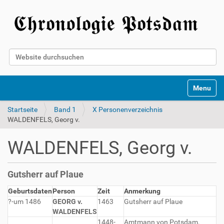
Website durchsuchen
Erweiterte Suche…
Toggle na
Startseite
Band 1
X Personenverzeichnis
WALDENFELS, Georg v.
WALDENFELS, Georg v.
Gutsherr auf Plaue
Geburtsdaten
Person
Zeit
Anmerkung
?-um 1486
GEORG v.
1463
Gutsherr auf Plaue
WALDENFELS
1448-
Amtmann von Potsdam,