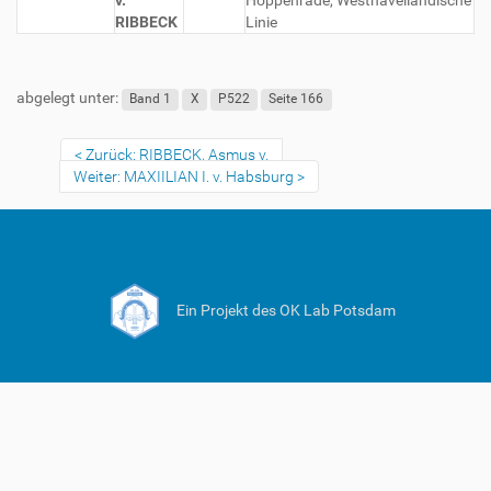
v.
Hoppenrade, Westhavelländische
RIBBECK
Linie
abgelegt unter:
Band 1
X
P522
Seite 166
Zurück: RIBBECK, Asmus v.
Weiter: MAXIILIAN I. v. Habsburg
Ein Projekt des OK Lab Potsdam