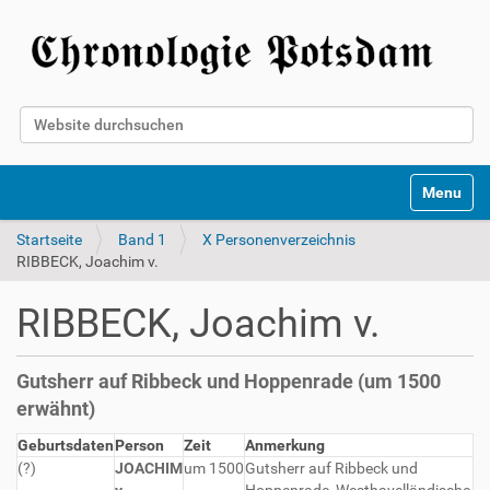
Website durchsuchen
Erweiterte Suche…
Toggle na
Startseite
Band 1
X Personenverzeichnis
RIBBECK, Joachim v.
RIBBECK, Joachim v.
Gutsherr auf Ribbeck und Hoppenrade (um 1500
erwähnt)
Geburtsdaten
Person
Zeit
Anmerkung
(?)
JOACHIM
um 1500
Gutsherr auf Ribbeck und