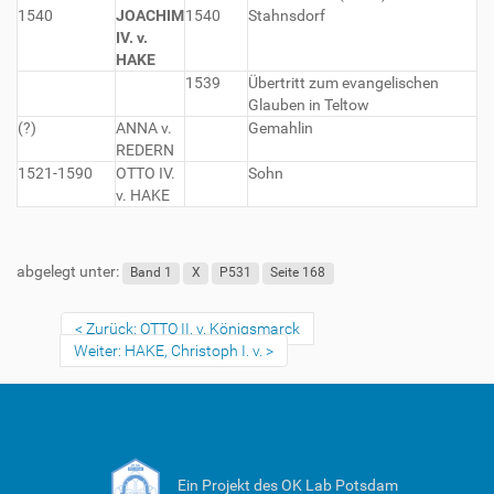
1540
JOACHIM
1540
Stahnsdorf
IV. v.
HAKE
1539
Übertritt zum evangelischen
Glauben in Teltow
(?)
ANNA v.
Gemahlin
REDERN
1521-1590
OTTO IV.
Sohn
v. HAKE
abgelegt unter:
Band 1
X
P531
Seite 168
Zurück: OTTO II. v. Königsmarck
Weiter: HAKE, Christoph I. v.
Ein Projekt des OK Lab Potsdam