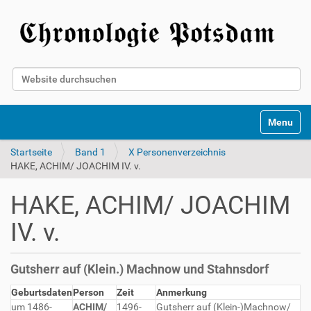
Website durchsuchen
Erweiterte Suche…
Toggle na
Startseite
Band 1
X Personenverzeichnis
HAKE, ACHIM/ JOACHIM IV. v.
HAKE, ACHIM/ JOACHIM
IV. v.
Gutsherr auf (Klein.) Machnow und Stahnsdorf
Geburtsdaten
Person
Zeit
Anmerkung
um 1486-
ACHIM/
1496-
Gutsherr auf (Klein-)Machnow/