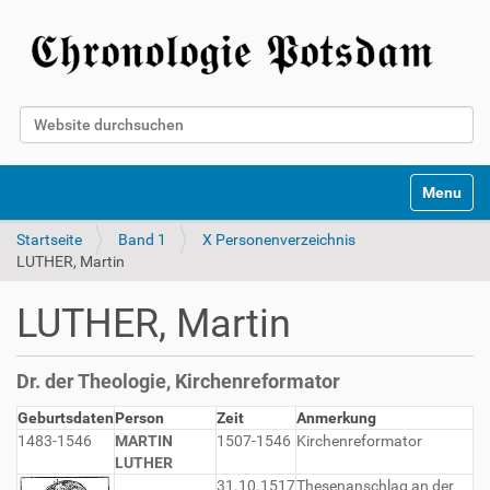
Website durchsuchen
Erweiterte Suche…
Toggle na
Startseite
Band 1
X Personenverzeichnis
LUTHER, Martin
LUTHER, Martin
Dr. der Theologie, Kirchenreformator
Geburtsdaten
Person
Zeit
Anmerkung
1483-1546
MARTIN
1507-1546
Kirchenreformator
LUTHER
31.10.1517
Thesenanschlag an der