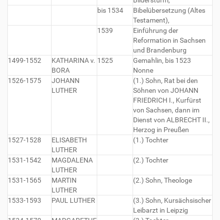
Bildersturm,
bis 1534
Bibelübersetzung (Altes
Testament),
1539
Einführung der
Reformation in Sachsen
und Brandenburg
1499-1552
KATHARINA v.
1525
Gemahlin, bis 1523
BORA
Nonne
1526-1575
JOHANN
(1.) Sohn, Rat bei den
LUTHER
Söhnen von JOHANN
FRIEDRICH I., Kurfürst
von Sachsen, dann im
Dienst von ALBRECHT II.,
Herzog in Preußen
1527-1528
ELISABETH
(1.) Tochter
LUTHER
1531-1542
MAGDALENA
(2.) Tochter
LUTHER
1531-1565
MARTIN
(2.) Sohn, Theologe
LUTHER
1533-1593
PAUL LUTHER
(3.) Sohn, Kursächsischer
Leibarzt in Leipzig