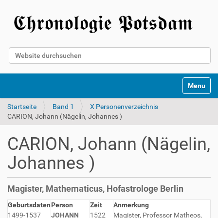
Website durchsuchen
Erweiterte Suche…
Toggle na
Startseite
Band 1
X Personenverzeichnis
CARION, Johann (Nägelin, Johannes )
CARION, Johann (Nägelin,
Johannes )
Magister, Mathematicus, Hofastrologe Berlin
Geburtsdaten
Person
Zeit
Anmerkung
1499-1537
JOHANN
1522
Magister, Professor Matheos,