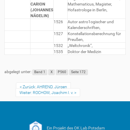
CARION
Mathematicus, Magister,
(JOHANNES
Hofastrologe in Berlin,
NÄGELIN)
1526
Autor astro1ogischer und
Kalenderschriften,
1527
Konstellationsberechnung für
Preußen,
1532
„Weltchronik“,
1535
Doktor der Medizin
abgelegt unter:
Band 1
X
P560
Seite 172
Zurück: AHREND, Jürgen
Weiter: ROCHOW, Joachim I. v.
Ein Projekt des OK Lab Potsdam