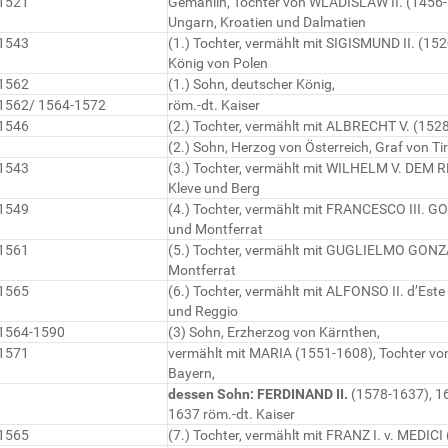
1521
Gemahlin, Tochter von WLADISLAW II. (1456
Ungarn, Kroatien und Dalmatien
1543
(1.) Tochter, vermählt mit SIGISMUND II. (1
König von Polen
1562
(1.) Sohn, deutscher König,
1562/ 1564-1572
röm.-dt. Kaiser
1546
(2.) Tochter, vermählt mit ALBRECHT V. (15
(2.) Sohn, Herzog von Österreich, Graf von Tir
1543
(3.) Tochter, vermählt mit WILHELM V. DEM 
Kleve und Berg
1549
(4.) Tochter, vermählt mit FRANCESCO III.
und Montferrat
1561
(5.) Tochter, vermählt mit GUGLIELMO GON
Montferrat
1565
(6.) Tochter, vermählt mit ALFONSO II. d’Es
und Reggio
1564-1590
(3) Sohn, Erzherzog von Kärnthen,
1571
vermählt mit MARIA (1551-1608), Tochter v
Bayern,
dessen Sohn: FERDINAND II.
(1578-1637), 1
1637 röm.-dt. Kaiser
1565
(7.) Tochter, vermählt mit FRANZ I. v. MEDI