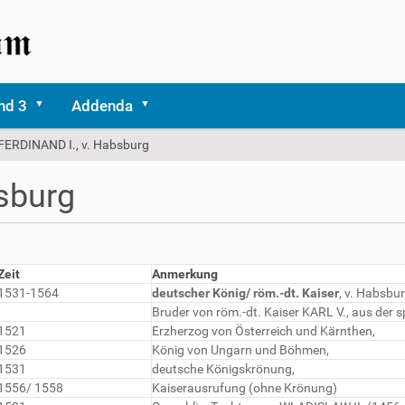
nd 3
Addenda
FERDINAND I., v. Habsburg
sburg
Zeit
Anmerkung
1531-1564
deutscher König/ röm.-dt. Kaiser
, v. Habsbur
Bruder von röm.-dt. Kaiser KARL V., aus der s
1521
Erzherzog von Österreich und Kärnthen,
1526
König von Ungarn und Böhmen,
1531
deutsche Königskrönung,
1556/ 1558
Kaiserausrufung (ohne Krönung)