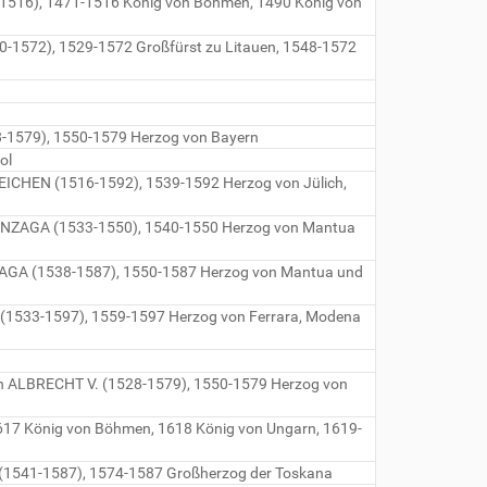
-1516), 1471-1516 König von Böhmen, 1490 König von
520-1572), 1529-1572 Großfürst zu Litauen, 1548-1572
28-1579), 1550-1579 Herzog von Bayern
ol
REICHEN (1516-1592), 1539-1592 Herzog von Jülich,
 GONZAGA (1533-1550), 1540-1550 Herzog von Mantua
ZAGA (1538-1587), 1550-1587 Herzog von Mantua und
te (1533-1597), 1559-1597 Herzog von Ferrara, Modena
on ALBRECHT V. (1528-1579), 1550-1579 Herzog von
617 König von Böhmen, 1618 König von Ungarn, 1619-
CI (1541-1587), 1574-1587 Großherzog der Toskana