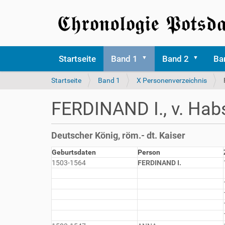
Startseite
Band 1
Band 2
Ba
S
Startseite
Band 1
X Personenverzeichnis
i
e
FERDINAND I., v. Hab
s
i
n
Deutscher König, röm.- dt. Kaiser
d
h
Geburtsdaten
Person
i
1503-1564
FERDINAND I.
e
r