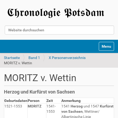
Website durchsuchen
Erweiterte Suche…
Toggle na
Startseite
Band 1
X Personenverzeichnis
MORITZ v. Wettin
MORITZ v. Wettin
Herzog und Kurfürst von Sachsen
Geburtsdaten
Person
Zeit
Anmerkung
1521-1553
MORITZ
1541-
1541
Herzog
und 1547
Kurfürst
1553
von Sachsen
, Wettiner/
Albertinische Linie