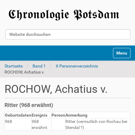
Website durchsuchen
Erweiterte Suche…
Toggle na
Startseite
Band 1
X Personenverzeichnis
ROCHOW, Achatius v.
ROCHOW, Achatius v.
Ritter (968 erwähnt)
Geburtsdaten
Ereignis
Person
Anmerkung
968
968
Ritter (vermutlich von Rochau bei
erwähnt
Stendal ?)