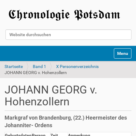
Website durchsuchen
Erweiterte Suche…
Toggle na
Startseite
Band 1
X Personenverzeichnis
JOHANN GEORG v. Hohenzollern
JOHANN GEORG v.
Hohenzollern
Markgraf von Brandenburg, (22.) Heermeister des
Johanniter- Ordens
Geburtsdaten
Person
Zeit
Anmerkung