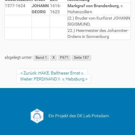
1577-1624
JOHANN
1616-
Markgraf von Brandenburg
, v.
GEORG
1623
Hohenzollern
(2.) Bruder von Kurfürst JOHANN
SIGISMUND,
22.) Heermeister des Johanniter-
Ordens in Sonnenburg
abgelegt unter:
Band 1
X
P671
Seite 187
Zurück: HAKE, Balthasar Ernst v.
Weiter: FERDINAND II. v. Habsburg
Ein Projekt des OK Lab Potsdam