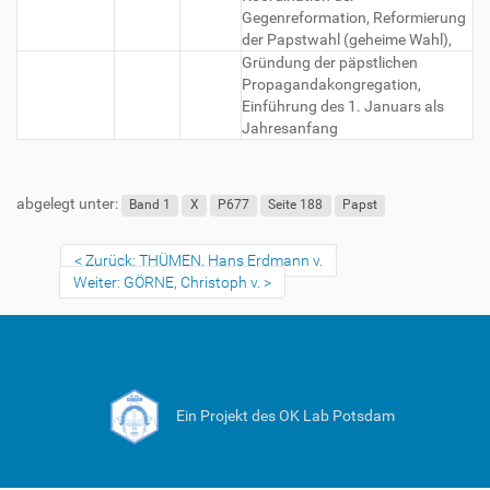
Gegenreformation, Reformierung
der Papstwahl (geheime Wahl),
Gründung der päpstlichen
Propagandakongregation,
Einführung des 1. Januars als
Jahresanfang
abgelegt unter:
Band 1
X
P677
Seite 188
Papst
Zurück: THÜMEN, Hans Erdmann v.
Weiter: GÖRNE, Christoph v.
Ein Projekt des OK Lab Potsdam