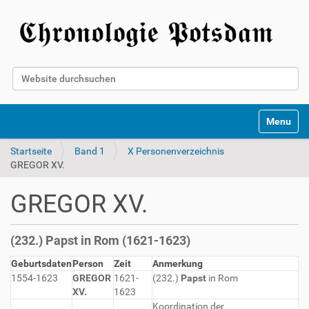
Website durchsuchen
Erweiterte Suche…
Toggle na
Startseite
Band 1
X Personenverzeichnis
GREGOR XV.
GREGOR XV.
(232.) Papst in Rom (1621-1623)
Geburtsdaten
Person
Zeit
Anmerkung
1554-1623
GREGOR
1621-
(232.)
Papst
in Rom
XV.
1623
Koordination der