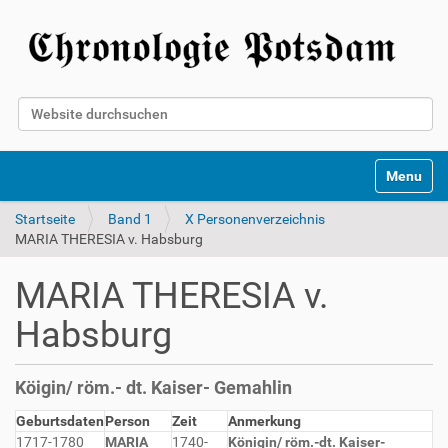
Website durchsuchen
Erweiterte Suche…
Toggle na
Startseite
Band 1
X Personenverzeichnis
MARIA THERESIA v. Habsburg
MARIA THERESIA v.
Habsburg
Köigin/ röm.- dt. Kaiser- Gemahlin
Geburtsdaten
Person
Zeit
Anmerkung
1717-1780
MARIA
1740-
Königin/ röm.-dt. Kaiser-