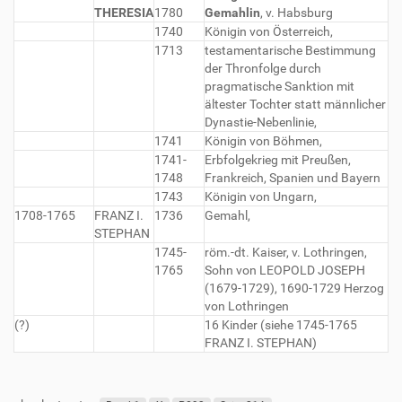
THERESIA
1780
Gemahlin
, v. Habsburg
1740
Königin von Österreich,
1713
testamentarische Bestimmung
der Thronfolge durch
pragmatische Sanktion mit
ältester Tochter statt männlicher
Dynastie-Nebenlinie,
1741
Königin von Böhmen,
1741-
Erbfolgekrieg mit Preußen,
1748
Frankreich, Spanien und Bayern
1743
Königin von Ungarn,
1708-1765
FRANZ I.
1736
Gemahl,
STEPHAN
1745-
röm.-dt. Kaiser, v. Lothringen,
1765
Sohn von LEOPOLD JOSEPH
(1679-1729), 1690-1729 Herzog
von Lothringen
(?)
16 Kinder (siehe 1745-1765
FRANZ I. STEPHAN)