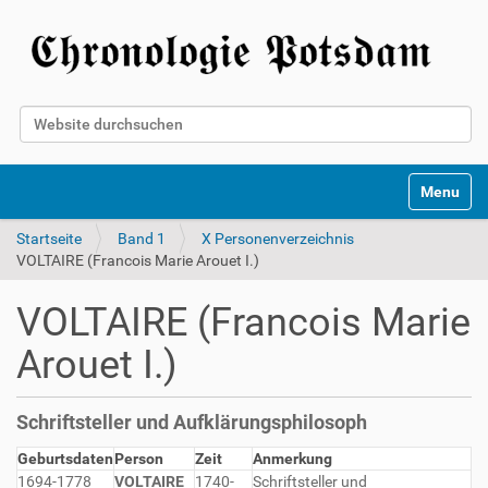
Website durchsuchen
Erweiterte Suche…
Toggle na
Startseite
Band 1
X Personenverzeichnis
VOLTAIRE (Francois Marie Arouet I.)
VOLTAIRE (Francois Marie
Arouet I.)
Schriftsteller und Aufklärungsphilosoph
Geburtsdaten
Person
Zeit
Anmerkung
1694-1778
VOLTAIRE
1740-
Schriftsteller und