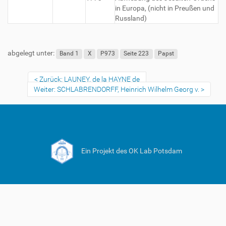
in Europa, (nicht in Preußen und
Russland)
abgelegt unter:
Band 1
X
P973
Seite 223
Papst
Zurück: LAUNEY, de la HAYNE de
Weiter: SCHLABRENDORFF, Heinrich Wilhelm Georg v.
Ein Projekt des OK Lab Potsdam