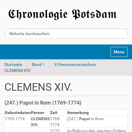
Website durchsuchen
Erweiterte Suche…
Toggle na
Startseite
Band 1
X Personenverzeichnis
CLEMENS XIV.
CLEMENS XIV.
(247.) Papst in Rom (1769-1774)
Geburtsdaten
Person
Zeit
Anmerkung
1705-1774
CLEMENS
1769-
(247.)
Papst
in Rom
XIV.
1774
1773
Aufhebung des Jesuiten-Ordens