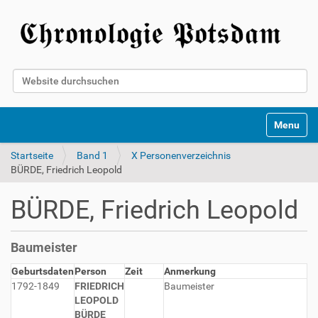
Website durchsuchen
Erweiterte Suche…
Toggle na
Startseite
Band 1
X Personenverzeichnis
BÜRDE, Friedrich Leopold
BÜRDE, Friedrich Leopold
Baumeister
Geburtsdaten
Person
Zeit
Anmerkung
1792-1849
FRIEDRICH
Baumeister
LEOPOLD
BÜRDE