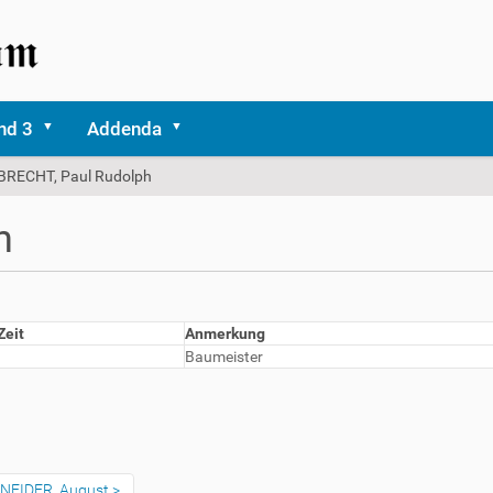
nd 3
Addenda
BRECHT, Paul Rudolph
h
Zeit
Anmerkung
Baumeister
NEIDER, August