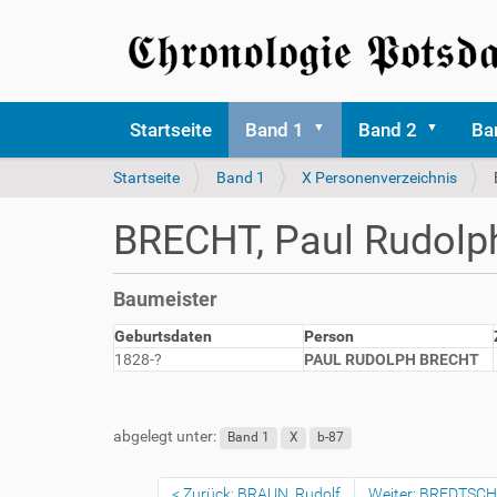
Startseite
Band 1
Band 2
Ba
S
Startseite
Band 1
X Personenverzeichnis
i
e
BRECHT, Paul Rudolp
s
i
n
Baumeister
d
h
Geburtsdaten
Person
i
1828-?
PAUL RUDOLPH BRECHT
e
r
abgelegt unter:
Band 1
X
b-87
Zurück: BRAUN, Rudolf
Weiter: BREDTSCH