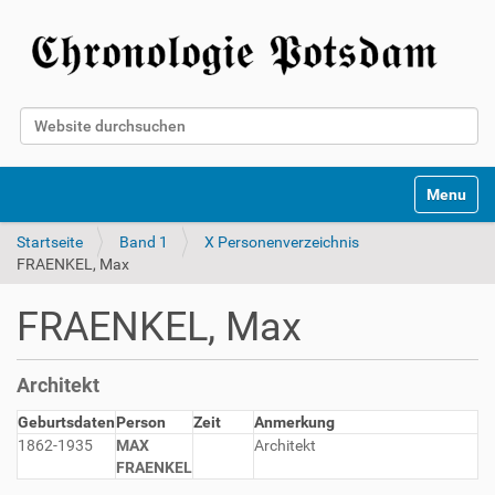
Website durchsuchen
Erweiterte Suche…
Toggle na
Startseite
Band 1
X Personenverzeichnis
FRAENKEL, Max
FRAENKEL, Max
Architekt
Geburtsdaten
Person
Zeit
Anmerkung
1862-1935
MAX
Architekt
FRAENKEL