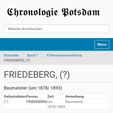
Website durchsuchen
Erweiterte Suche…
Toggle na
Startseite
Band 1
X Personenverzeichnis
FRIEDEBERG, (?)
FRIEDEBERG, (?)
Baumeister (um 1878/ 1893)
Geburtsdaten
Person
Zeit
Anmerkung
(?)
FRIEDEBERG
um
Baumeister
1878/1893