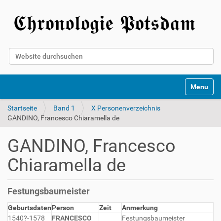
Website durchsuchen
Erweiterte Suche…
Toggle na
Startseite
Band 1
X Personenverzeichnis
GANDINO, Francesco Chiaramella de
GANDINO, Francesco
Chiaramella de
Festungsbaumeister
Geburtsdaten
Person
Zeit
Anmerkung
1540?-1578
FRANCESCO
Festungsbaumeister