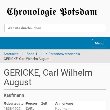
Website durchsuchen
Erweiterte Suche…
Toggle na
Startseite
Band 1
X Personenverzeichnis
GERICKE, Carl Wilhelm August
GERICKE, Carl Wilhelm
August
Kaufmann
Geburtsdaten
Person
Zeit
Anmerkung
1838-1925
CARL
Kaufmann