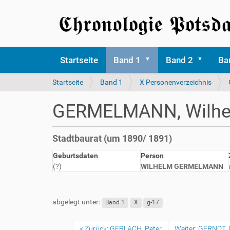
Startseite
Band 1
Band 2
Ba
S
Startseite
Band 1
X Personenverzeichnis
i
e
GERMELMANN, Wilh
s
i
n
Stadtbaurat (um 1890/ 1891)
d
h
Geburtsdaten
Person
i
(?)
WILHELM GERMELMANN
e
r
abgelegt unter:
Band 1
X
g-17
Zurück: GERLACH, Peter
Weiter: GERNDT, 