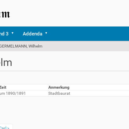
nd 3
Addenda
GERMELMANN, Wilhelm
elm
Zeit
Anmerkung
um 1890/1891
Stadtbaurat
Carl