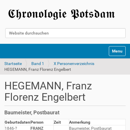
Website durchsuchen
Erweiterte Suche…
Toggle na
Startseite
Band 1
X Personenverzeichnis
HEGEMANN, Franz Florenz Engelbert
HEGEMANN, Franz
Florenz Engelbert
Baumeister, Postbaurat
Geburtsdaten
Person
Zeit
Anmerkung
1846-?
FRANZ
Baumeister, Postbaurat