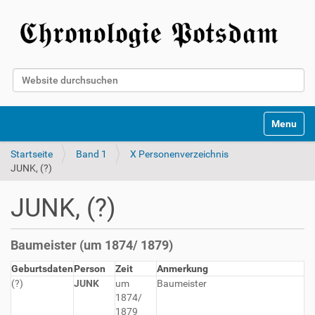
Website durchsuchen
Erweiterte Suche…
Toggle na
Startseite
Band 1
X Personenverzeichnis
JUNK, (?)
JUNK, (?)
Baumeister (um 1874/ 1879)
Geburtsdaten
Person
Zeit
Anmerkung
(?)
JUNK
um
Baumeister
1874/
1879