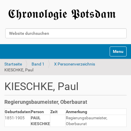
Website durchsuchen
Erweiterte Suche…
Toggle na
Startseite
Band 1
X Personenverzeichnis
KIESCHKE, Paul
KIESCHKE, Paul
Regierungsbaumeister, Oberbaurat
Geburtsdaten
Person
Zeit
Anmerkung
1851-1905
PAUL
Regierungsbaumeister,
KIESCHKE
Oberbaurat