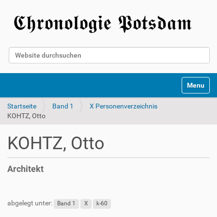
Website durchsuchen
Erweiterte Suche…
Toggle na
Startseite
Band 1
X Personenverzeichnis
KOHTZ, Otto
KOHTZ, Otto
Architekt
abgelegt unter:
Band 1
X
k-60