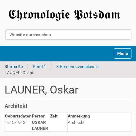
Website durchsuchen
Erweiterte Suche…
Toggle na
Startseite
Band 1
X Personenverzeichnis
LAUNER, Oskar
LAUNER, Oskar
Architekt
Geburtsdaten
Person
Zeit
Anmerkung
1813-1912
OSKAR
Architekt
LAUNER