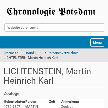
Website durchsuchen
Erweiterte Suche…
Toggle na
Startseite
Band 1
X Personenverzeichnis
LICHTENSTEIN, Martin Heinrich Karl
LICHTENSTEIN, Martin
Heinrich Karl
Zoologe
Geburtsdaten
Person
Zeit
Anmerkung
1780-1857
MARTIN
Zoologe