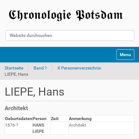
Website durchsuchen
Erweiterte Suche…
Toggle na
Startseite
Band 1
X Personenverzeichnis
LIEPE, Hans
LIEPE, Hans
Architekt
Geburtsdaten
Person
Zeit
Anmerkung
1876-?
HANS
Architekt
LIEPE