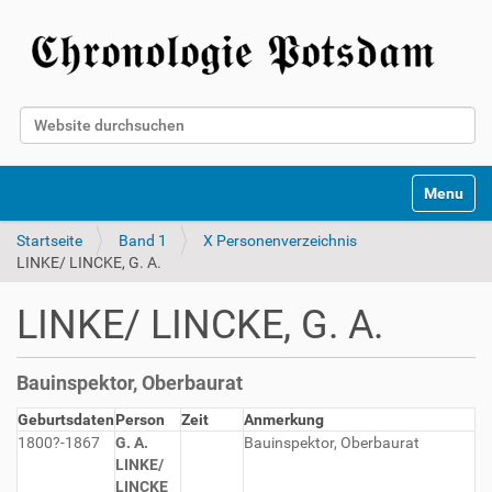
Website durchsuchen
Erweiterte Suche…
Toggle na
Startseite
Band 1
X Personenverzeichnis
LINKE/ LINCKE, G. A.
LINKE/ LINCKE, G. A.
Bauinspektor, Oberbaurat
Geburtsdaten
Person
Zeit
Anmerkung
1800?-1867
G. A.
Bauinspektor, Oberbaurat
LINKE/
LINCKE